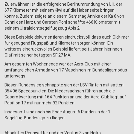
Zu erwähnen ist die erfolgreiche Berlinumrundung von Ulli, der
677 Kilometer mit seinem Kiwi auf die Habenseite bringen
konnte. Zudem zeigte an diesem Samstag Annika der Ka 6 von
Conni den Harz und Carsten Pohl schaffte 466 Kilometer mit
seinem Ultraleichtsegelflugzeug Apis 2.
Diese Beispiele dokumentieren eindrucksvoll, dass auch Oldtimer
für genügend Flugspaß und Kilometer sorgen können. Ein
weiteres eindrucksvolles Beispiel liefert seit Jahren hier noch
Olaf mit seiner betagten SF 27 MA.
Am gesamten Wochenende war der Aero-Club mit einer
umfangreichen Armada von 17 Maschinen im Bundesligamodus
unterwegs.
Diesen Rundensieg schnappte sich der LSV Rinteln mit satten
354,06 Speedpunkten. Die Niedersachsen führen auch die
Gesamtwertung mit 164 Punkten an und der Aero-Club liegt auf
Position 17 mit nunmehr 92 Punkten.
Insgesamt sind noch bis Ende August 6 Runden in der 1.
Segelflug-Bundesliga zu fliegen.
Absolutes Rennwetter und der Ventus 3 von Heiko.