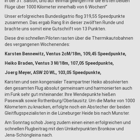
in der 31. Saison, und auf einmal gelingen mir die ersten beiden
Flüge über 1000 Kilometer innerhalb von 6 Wochen!“
Unser erfolgreiches Bundesligatrio flog 319,55 Speedpunkte
zusammen. Das ergab Rang 8 in dieser zwölften Runde und
brachte uns somit eine Gutschrift von 13 Punkten.
Diese drei schnellen Piloten rasten über die Thermikautobahnen
des vergangenen Wochenendes:
Karsten Bennewitz, Ventus 2cM/18m, 109,45 Speedpunkte,
Heiko Braden, Ventus 3 M/18m, 107,05 Speedpunkte,
Joerg Meyer, ASW 20 WL, 103,05 Speedpunkte,
Karsten und sein kongenialer Teampartner Heiko absolvierten
den gesamten Flug absolut gemeinsam und harmonierten auch
im Funk sehr gut miteinander. Ihre Wendepunkte hießen
Pasewalk sowie Rothenburg/Oberlausitz. Um die Marke von 1000
Kilometern zu knacken, erfolgte noch ein Abstecher der beiden
Gleitflugspezialisten in die Lüneburger Heide bis nach Munster.
Am Sonntag schob Joerg zudem einen einen erfolgreichen und
schnellen Flugbeitrag mit den Umkehrpunkten Bronkow und
Jena-Schöngleina nach.