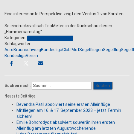
Eine interessante Perspektive zeigt den Ventus 2 von Karsten.
So eindrucksvoll sah TopMeteo in der Rückschau diesen
„Hammersamstag“.
Kategorien:
Segelflug-Bundesliga 2022
Schlagwörter:
Aero
Braunschweig
Bundesliga
Club
Pilot
Segelfliegen
Segelflug
Segelf
Bundesliga
Verein
Suchen nach:
Neueste Beiträge
Devendra Patil absolviert seine ersten Alleinflüge
Mitfliegen am 16. & 17. September 2023 – jetzt Termin
sichern!
Emilie Bohorodycz absolviert souverän ihren ersten
Alleinflug am letzten Augustwochenende