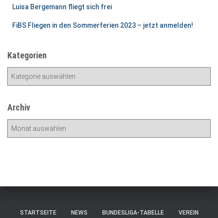
Luisa Bergemann fliegt sich frei
FiBS Fliegen in den Sommerferien 2023 – jetzt anmelden!
Kategorien
K
a
t
e
Archiv
g
A
o
r
r
c
i
h
e
i
n
v
STARTSEITE
NEWS
BUNDESLIGA-TABELLE
VEREIN