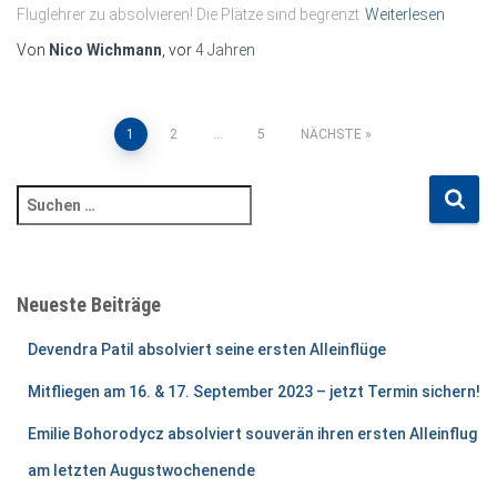
Fluglehrer zu absolvieren! Die Plätze sind begrenzt
Weiterlesen
Von
Nico Wichmann
, vor
4 Jahren
Seitennummerierung
1
2
…
5
NÄCHSTE
der
S
u
Beiträge
c
h
e
Neueste Beiträge
n
n
Devendra Patil absolviert seine ersten Alleinflüge
a
c
Mitfliegen am 16. & 17. September 2023 – jetzt Termin sichern!
h
Emilie Bohorodycz absolviert souverän ihren ersten Alleinflug
:
am letzten Augustwochenende