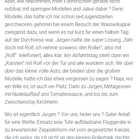
Aber, wie hinkommen, mein Führerschein gerade nicht
nutzbar, mit sperrigen Modellen und Julius dabei ? Denn
Modelle, das hatte ich mir schon seitJugendzeiten
geschworen, gehören bei einem Besuch der Wasserkuppe
zwingend dazu, und wenn es nur kurz für einen halben Tag
auf der Durchreise war. Jürgen hatte die super Lösung, „fahr
doch mit Rolf, ich nehme sowieso den Roller“, also mit
„Rolf“ telefoniert, alles klar. Am Abfahrtstag steht dann ein
„Karsten“ mit Rolf vor der Tür und alle wundern sich. Wir über
über das kleine volle Auto, die beiden über die großen
Modelle, hatte ich das etwa vergessen zu sagen ? Naja, wo
ein Wille ist, ist auch ein Platz. Dann zu Jürgen, Mittagessen
mit Nudelauflauf und Tomatensauce, und los bis zum
Zwischenstop Kirchheim.
Wo ist eigentlich Jürgen ? Vor uns, hinter uns ? Guter Anlaß
für eine Wette, Einsatz eine Tüte aufblasbarer Fluggeräte in
zu erwartender Zeppelinform mit vorn angesetzter Kanzel,
die ich verlor, da ich nicht an den kleinen Rollertank dachte.