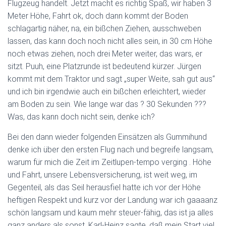
Flugzeug handelt. Jetzt macht es richtig Spaß, wir haben 3
Meter Höhe, Fahrt ok, doch dann kommt der Boden
schlagartig näher, na, ein bißchen Ziehen, ausschweben
lassen, das kann doch noch nicht alles sein, in 30 cm Höhe
noch etwas ziehen, noch drei Meter weiter, das wars, er
sitzt. Puuh, eine Platzrunde ist bedeutend kürzer. Jürgen
kommt mit dem Traktor und sagt „super Weite, sah gut aus“
und ich bin irgendwie auch ein bißchen erleichtert, wieder
am Boden zu sein. Wie lange war das ? 30 Sekunden ???
Was, das kann doch nicht sein, denke ich?
Bei den dann wieder folgenden Einsätzen als Gummihund
denke ich über den ersten Flug nach und begreife langsam,
warum für mich die Zeit im Zeitlupen-tempo verging . Höhe
und Fahrt, unsere Lebensversicherung, ist weit weg, im
Gegenteil, als das Seil herausfiel hatte ich vor der Höhe
heftigen Respekt und kurz vor der Landung war ich gaaaanz
schön langsam und kaum mehr steuer-fähig, das ist ja alles
ganz anders als sonst. Karl-Heinz sagte, daß mein Start viel