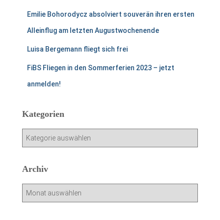
Emilie Bohorodycz absolviert souverän ihren ersten
Alleinflug am letzten Augustwochenende
Luisa Bergemann fliegt sich frei
FiBS Fliegen in den Sommerferien 2023 – jetzt
anmelden!
Kategorien
K
a
t
e
Archiv
g
o
A
r
r
i
c