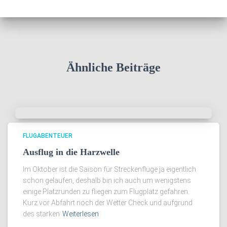
e
h
n
i
v
Ähnliche Beiträge
FLUGABENTEUER
Ausflug in die Harzwelle
Im Oktober ist die Saison für Streckenflüge ja eigentlich
schon gelaufen, deshalb bin ich auch um wenigstens
einige Platzrunden zu fliegen zum Flugplatz gefahren.
Kurz vor Abfahrt noch der Wetter Check und aufgrund
des starken
Weiterlesen