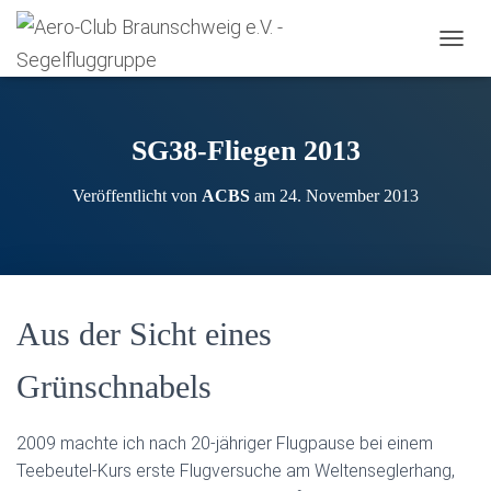
N
A
V
I
G
SG38-Fliegen 2013
A
T
Veröffentlicht von
ACBS
am
24. November 2013
I
O
N
U
M
S
Aus der Sicht eines
C
H
A
Grünschnabels
L
T
E
2009 machte ich nach 20-jähriger Flugpause bei einem
N
Teebeutel-Kurs erste Flugversuche am Weltenseglerhang,