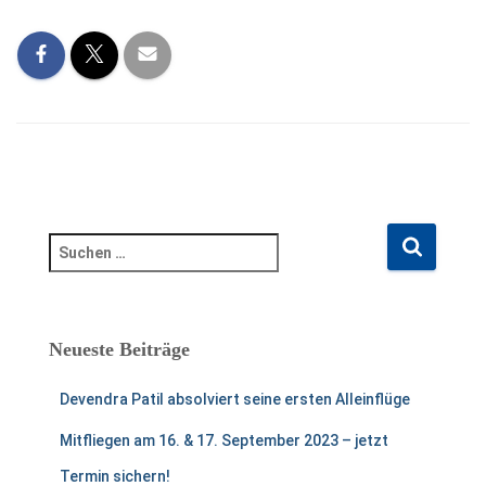
S
u
c
h
e
Neueste Beiträge
n
n
Devendra Patil absolviert seine ersten Alleinflüge
a
c
Mitfliegen am 16. & 17. September 2023 – jetzt
h
Termin sichern!
: