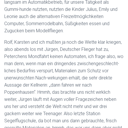
langsam im Automatikbetrieb, für unsere Tätigkeit als
Gummi-hunde nutzten, nutzten die Kinder Julius, Emily und
Leonie auch die alternativen Freizeitmöglichkeiten
Computer, Sommerrodelbahn, Süßigkeiten essen und
Zugucken beim Modellfliegen.
Rolf, Karsten und ich mußten ja noch die Wette klar kriegen,
also abends los mit Jürgen, Deutscher Flieger hat zu,
Peterchens Mondfahrt keinen Automaten, ich frage also, wo
man denn, wenn man ein dringendes zwischengeschlecht-
liches Bedürfnis verspürt, Materialien zum Schutz vor
unerwünschten Nach-wirkungen erhält, die sehr direkte
Aussage der Kellnerin: „dann fahren wir nach
Poppenhausen“. Hmmh, das brachte uns nicht wirklich
weiter, Jürgen läuft mit Augen voller Fragezeichen neben
uns her und versteht die Welt nicht mehr und wir drei
gackern weiter wie Teenager. Also letzte Station
Segelflugschule, da bot man uns dann gebrauchte, frisch
gespülte Materialien an, hmmh, das war uns dann aber nicht