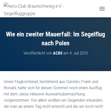
N
A
V
I
G
Wie ein zweiter Mauerfall: Im Segelflug
A
T
nach Polen
I
O
Veröffentlicht von
ACBS
am
4. Juli 2010
N
U
M
S
C
H
Unser Flugkombinat, bestehend aus Carsten, Frank und
A
Ronald, hatte sich für diesen Sommer noch einen Ausflug
L
T
mit dem Janus inklusive Auswärtsübernachtung
E
vorgenommen. Vor allem wollten wir Gegenden erkunden,
N
die man an einem Tag nicht erreicht und die wir noch nicht