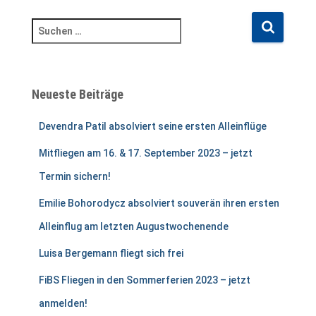
S
u
c
h
e
Neueste Beiträge
n
n
Devendra Patil absolviert seine ersten Alleinflüge
a
c
Mitfliegen am 16. & 17. September 2023 – jetzt
h
Termin sichern!
:
Emilie Bohorodycz absolviert souverän ihren ersten
Alleinflug am letzten Augustwochenende
Luisa Bergemann fliegt sich frei
FiBS Fliegen in den Sommerferien 2023 – jetzt
anmelden!