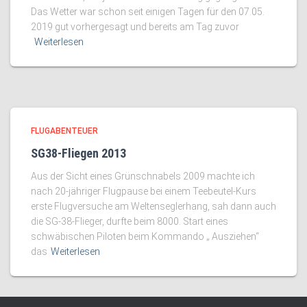
Das Wetter war schon seit einigen Tagen für den 07.05.
2019 gut vorhergesagt und bereits am Tag zuvor
Weiterlesen
FLUGABENTEUER
SG38-Fliegen 2013
Aus der Sicht eines Grünschnabels 2009 machte ich
nach 20-jähriger Flugpause bei einem Teebeutel-Kurs
erste Flugversuche am Weltenseglerhang, sah dann auch
die SG-38-Flieger, durfte beim 8000. Start eines
schwäbischen Piloten beim Kommando „ Ausziehen“
das
Weiterlesen