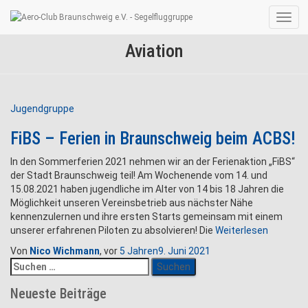
Navig
umsc
Aviation
Jugendgruppe
FiBS – Ferien in Braunschweig beim ACBS!
In den Sommerferien 2021 nehmen wir an der Ferienaktion „FiBS“
der Stadt Braunschweig teil! Am Wochenende vom 14. und
15.08.2021 haben jugendliche im Alter von 14 bis 18 Jahren die
Möglichkeit unseren Vereinsbetrieb aus nächster Nähe
kennenzulernen und ihre ersten Starts gemeinsam mit einem
unserer erfahrenen Piloten zu absolvieren! Die
Weiterlesen
Von
Nico Wichmann
, vor
5 Jahren
9. Juni 2021
Suchen
nach:
Neueste Beiträge