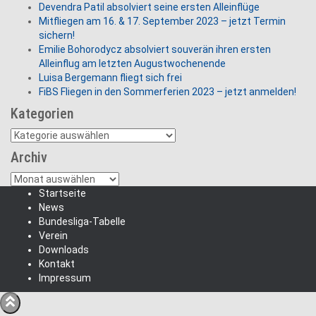
Devendra Patil absolviert seine ersten Alleinflüge
Mitfliegen am 16. & 17. September 2023 – jetzt Termin
sichern!
Emilie Bohorodycz absolviert souverän ihren ersten
Alleinflug am letzten Augustwochenende
Luisa Bergemann fliegt sich frei
FiBS Fliegen in den Sommerferien 2023 – jetzt anmelden!
Kategorien
Kategorien
Archiv
Archiv
Startseite
News
Bundesliga-Tabelle
Verein
Downloads
Kontakt
Impressum