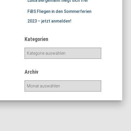
Luisa Bergemann fliegt sich frei
FiBS Fliegen in den Sommerferien
2023 – jetzt anmelden!
Kategorien
K
a
t
e
Archiv
g
o
A
r
r
i
c
e
h
n
i
v