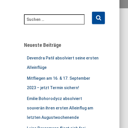
S
u
c
h
e
Neueste Beiträge
n
n
Devendra Patil absolviert seine ersten
a
c
Alleinflüge
h
Mitfliegen am 16. & 17. September
:
2023 – jetzt Termin sichern!
Emilie Bohorodycz absolviert
souverän ihren ersten Alleinflug am
letzten Augustwochenende