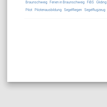
Braunschweig
Ferien in Braunschweig
FiBS
Gliding
Pilot
Pilotenausbildung
Segelfliegen
Segelflugzeug