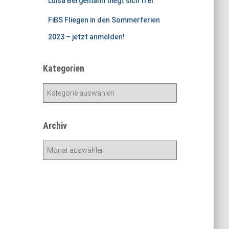
Luisa Bergemann fliegt sich frei
FiBS Fliegen in den Sommerferien
2023 – jetzt anmelden!
Kategorien
K
a
t
e
Archiv
g
o
A
r
r
i
c
e
h
n
i
v