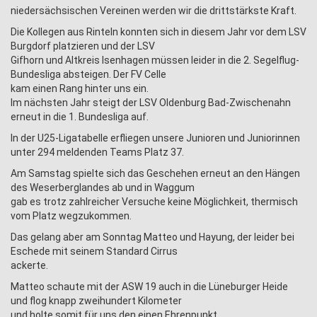
niedersächsischen Vereinen werden wir die drittstärkste Kraft.
Die Kollegen aus Rinteln konnten sich in diesem Jahr vor dem LSV
Burgdorf platzieren und der LSV
Gifhorn und Altkreis Isenhagen müssen leider in die 2. Segelflug-
Bundesliga absteigen. Der FV Celle
kam einen Rang hinter uns ein.
Im nächsten Jahr steigt der LSV Oldenburg Bad-Zwischenahn
erneut in die 1. Bundesliga auf.
In der U25-Ligatabelle erfliegen unsere Junioren und Juniorinnen
unter 294 meldenden Teams Platz 37.
Am Samstag spielte sich das Geschehen erneut an den Hängen
des Weserberglandes ab und in Waggum
gab es trotz zahlreicher Versuche keine Möglichkeit, thermisch
vom Platz wegzukommen.
Das gelang aber am Sonntag Matteo und Hayung, der leider bei
Eschede mit seinem Standard Cirrus
ackerte.
Matteo schaute mit der ASW 19 auch in die Lüneburger Heide
und flog knapp zweihundert Kilometer
und holte somit für uns den einen Ehrenpunkt.