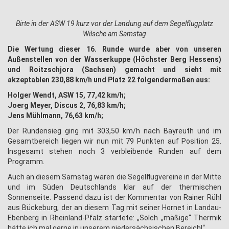
Birte in der ASW 19 kurz vor der Landung auf dem Segelflugplatz
Wilsche am Samstag
Die Wertung dieser 16. Runde wurde aber von unseren
Außenstellen von der Wasserkuppe (Höchster Berg Hessens)
und Roitzschjora (Sachsen) gemacht und sieht mit
akzeptablen 230,88 km/h und Platz 22 folgendermaßen aus:
Holger Wendt, ASW 15, 77,42 km/h;
Joerg Meyer, Discus 2, 76,83 km/h;
Jens Mühlmann, 76,63 km/h;
Der Rundensieg ging mit 303,50 km/h nach Bayreuth und im
Gesamtbereich liegen wir nun mit 79 Punkten auf Position 25.
Insgesamt stehen noch 3 verbleibende Runden auf dem
Programm.
Auch an diesem Samstag waren die Segelflugvereine in der Mitte
und im Süden Deutschlands klar auf der thermischen
Sonnenseite. Passend dazu ist der Kommentar von Rainer Rühl
aus Bückeburg, der an diesem Tag mit seiner Hornet in Landau-
Ebenberg in Rheinland-Pfalz startete: „Solch „mäßige“ Thermik
hätte ich mal gerne in unserem niedersächsischen Bereich!“.