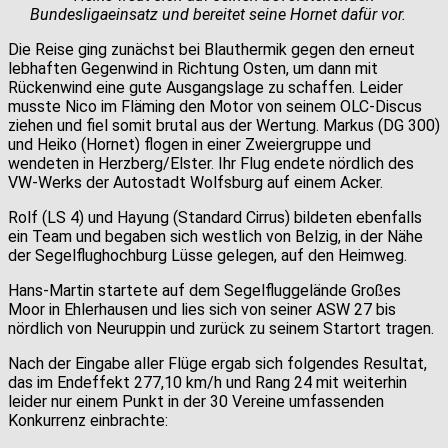
Bundesligaeinsatz und bereitet seine Hornet dafür vor.
Die Reise ging zunächst bei Blauthermik gegen den erneut
lebhaften Gegenwind in Richtung Osten, um dann mit
Rückenwind eine gute Ausgangslage zu schaffen. Leider
musste Nico im Fläming den Motor von seinem OLC-Discus
ziehen und fiel somit brutal aus der Wertung. Markus (DG 300)
und Heiko (Hornet) flogen in einer Zweiergruppe und
wendeten in Herzberg/Elster. Ihr Flug endete nördlich des
VW-Werks der Autostadt Wolfsburg auf einem Acker.
Rolf (LS 4) und Hayung (Standard Cirrus) bildeten ebenfalls
ein Team und begaben sich westlich von Belzig, in der Nähe
der Segelflughochburg Lüsse gelegen, auf den Heimweg.
Hans-Martin startete auf dem Segelfluggelände Großes
Moor in Ehlerhausen und lies sich von seiner ASW 27 bis
nördlich von Neuruppin und zurück zu seinem Startort tragen.
Nach der Eingabe aller Flüge ergab sich folgendes Resultat,
das im Endeffekt 277,10 km/h und Rang 24 mit weiterhin
leider nur einem Punkt in der 30 Vereine umfassenden
Konkurrenz einbrachte: