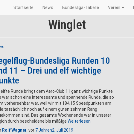
Startseite
News
Bundesliga-Tabelle
Verein
Winglet
ws
egelflug-Bundesliga Runden 10
nd 11 – Drei und elf wichtige
unkte
 elfte Runde bringt dem Aero-Club 11 ganz wichtige Punkte
 war schon eine interessante und spannende Runde, die so
ht vorhersehbar war, weil wir mit 184,15 Speedpunkten am
e tatsächlich noch auf einem guten zehnten Rang
gekommen sind. Das gesamte Wochenende war in unserer
ion durch bescheidene bis mäßige
Weiterlesen
n
Rolf Wagner
, vor
7 Jahren
2. Juli 2019