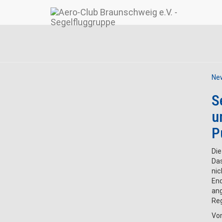
Ne
S
u
P
Die
Das
nic
End
an
Reg
Vo