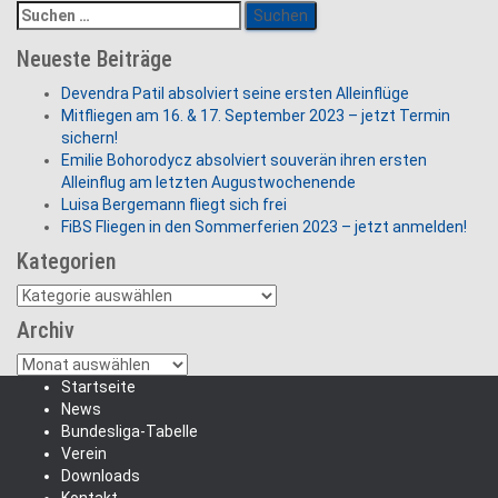
Suchen
nach:
Neueste Beiträge
Devendra Patil absolviert seine ersten Alleinflüge
Mitfliegen am 16. & 17. September 2023 – jetzt Termin
sichern!
Emilie Bohorodycz absolviert souverän ihren ersten
Alleinflug am letzten Augustwochenende
Luisa Bergemann fliegt sich frei
FiBS Fliegen in den Sommerferien 2023 – jetzt anmelden!
Kategorien
Kategorien
Archiv
Archiv
Startseite
News
Bundesliga-Tabelle
Verein
Downloads