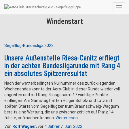
Navig
umsc
Windenstart
Segelflug-Bundesliga 2022
Unsere Außenstelle Riesa-Canitz erfliegt
in der achten Bundesligarunde mit Rang 4
ein absolutes Spitzenresultat
Nach der wetterbedingten Nullnummer des zurückliegenden
Wochenendes konnte der Aero-Club in dieser Runde wieder voll
angreifen und mit Rang 4 insgesamt 17 wichtige Punkte
einfliegen. Am Samstag hatten Holger Scholz und Lutz mit
späten Starts vom Segelflugzentrum Braunschweig-Waggum
bereits eine Wertung, die uns zwischenzeitlich auf Platz 14
führte, aufmachen können.
Weiterlesen
Von
Rolf Wagner
, vor
4 Jahren
7. Juni 2022