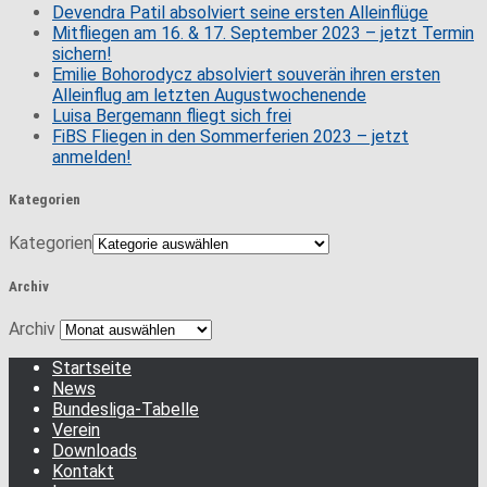
Devendra Patil absolviert seine ersten Alleinflüge
Mitfliegen am 16. & 17. September 2023 – jetzt Termin
sichern!
Emilie Bohorodycz absolviert souverän ihren ersten
Alleinflug am letzten Augustwochenende
Luisa Bergemann fliegt sich frei
FiBS Fliegen in den Sommerferien 2023 – jetzt
anmelden!
Kategorien
Kategorien
Archiv
Archiv
Startseite
News
Bundesliga-Tabelle
Verein
Downloads
Kontakt