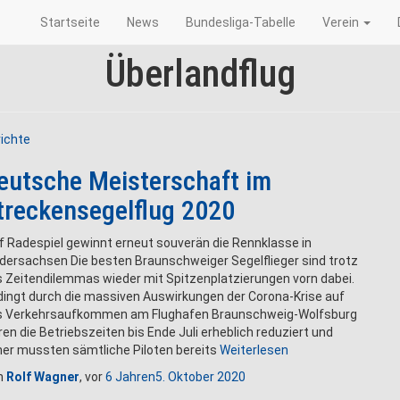
Startseite
News
Bundesliga-Tabelle
Verein
Überlandflug
ichte
eutsche Meisterschaft im
treckensegelflug 2020
f Radespiel gewinnt erneut souverän die Rennklasse in
dersachsen Die besten Braunschweiger Segelflieger sind trotz
 Zeitendilemmas wieder mit Spitzenplatzierungen vorn dabei.
ingt durch die massiven Auswirkungen der Corona-Krise auf
s Verkehrsaufkommen am Flughafen Braunschweig-Wolfsburg
en die Betriebszeiten bis Ende Juli erheblich reduziert und
er mussten sämtliche Piloten bereits
Weiterlesen
n
Rolf Wagner
, vor
6 Jahren
5. Oktober 2020