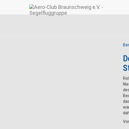
Ber
D
S
Rol
Nie
des
Bed
da
war
dah
Vo