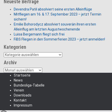
Neueste Beiträge
Devendra Patil absolviert seine ersten Alleinflüge
Mitfliegen am 16. & 17. September 2023 – jetzt Termin
sichern!
Emilie Bohorodycz absolviert souverän ihren ersten
Alleinflug am letzten Augustwochenende
Luisa Bergemann fliegt sich frei
FiBS Fliegen in den Sommerferien 2023 – jetzt anmelden!
Kategorien
Kategorien
Archiv
Archiv
Startseite
News
Bundesliga-Tabelle
Verein
Downloads
Kontakt
Impressum