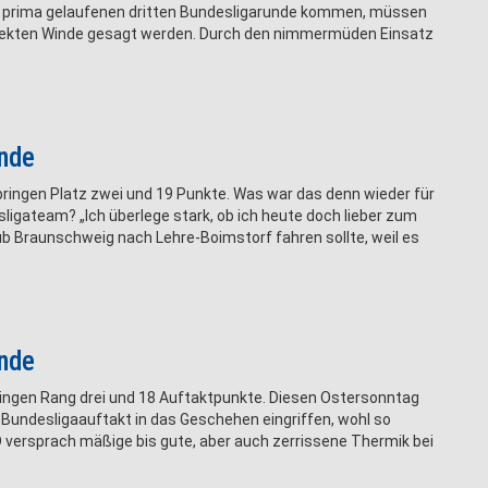
t prima gelaufenen dritten Bundesligarunde kommen, müssen
efekten Winde gesagt werden. Durch den nimmermüden Einsatz
unde
ringen Platz zwei und 19 Punkte. Was war das denn wieder für
igateam? „Ich überlege stark, ob ich heute doch lieber zum
b Braunschweig nach Lehre-Boimstorf fahren sollte, weil es
unde
ringen Rang drei und 18 Auftaktpunkte. Diesen Ostersonntag
 Bundesligaauftakt in das Geschehen eingriffen, wohl so
 versprach mäßige bis gute, aber auch zerrissene Thermik bei