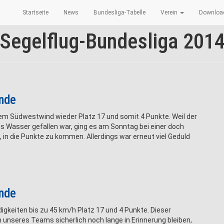
Startseite
News
Bundesliga-Tabelle
Verein
Downlo
Segelflug-Bundesliga 201
unde
em Südwestwind wieder Platz 17 und somit 4 Punkte. Weil der
s Wasser gefallen war, ging es am Sonntag bei einer doch
in die Punkte zu kommen. Allerdings war erneut viel Geduld
unde
gkeiten bis zu 45 km/h Platz 17 und 4 Punkte. Dieser
n unseres Teams sicherlich noch lange in Erinnerung bleiben,