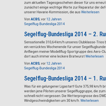
zum aktuellen Tagesgeschehen dieser für uns erneu
zunächst einige wichtige Worte zur Reparatur der d
unserer Havarie-Kommission, die aus
Weiterlesen
Von
ACBS
, vor
12 Jahren
Segelflug-Bundesliga 2014
Segelflug-Bundesliga 2014 – 2. R
Sensationelle 310,64 km/h unseres Clubklasse-Trios b
ein verrücktes Wochenende für unser Segelflugbundesl
Anfliegen meiner Modellflug-Sportgruppe des Aero-Clu
dort auch immer eine leckere Bratwurst
Weiterlesen
Von
ACBS
, vor
12 Jahren
Segelflug-Bundesliga 2014
Segelflug-Bundesliga 2014 – 1. R
Was für ein gelungener Ligastart! Gute 375,98 km/h b
werden jene Piloten unserer Segelfluggruppe, die zum
schnell nicht vergessen. Die Wetterprognose des DWD
Windgeschwindigkeiten um 30 km/h.
Weiterlesen