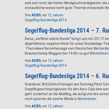
weil sich trotz der hohen Windgeschwindigkeiten, die
erstaunlicherweise recht gute Thermik entwickeln
We
Von
ACBS
, vor
12 Jahren
Segelflug-Bundesliga 2014
Segelflug-Bundesliga 2014 – 7. R
Diese „verflixte siebte Runde“ bringt uns mit 251,71 
abgefahrene, negative Kiste für unser Bundesliga-T
Thermikwettervorhersage vom Deutschen Wetterdien
Braunschweig-Waggum bis 14 Uhr so gut
Weiterlesen
Von
ACBS
, vor
12 Jahren
Segelflug-Bundesliga 2014
Segelflug-Bundesliga 2014 – 6. R
Grandiose 304,24 km/h bringen am Sonntag Platz fün
Segelflugwetterprognosen für den Aero-Club eine weite
geht zunächst an die Akaflieg, die aufgrund des e
noch spontan die zweite Winde in
Weiterlesen
Von
ACBS
, vor
12 Jahren