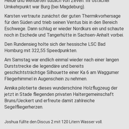
Heide und wendeten südlich von Zeven. Ihr östlicher
Umkehrpunkt war Burg (bei Magdeburg).
Karsten vertraute zunächst der guten Thermikvorhersage
für den Süden und trieb seinen Ventus bis in den Bereich
Eschwege. Dann schlug er wieder Nordkurs ein und schaute
noch in Eschede und Tangerhütte in Sachsen-Anhalt vorbei.
Den Rundensieg holte sich der hessische LSC Bad
Homburg mit 322,55 Speedpunkten.
Am Samstag war endlich einmal wieder nach einer langen
Durststrecke die legendäre und
bereits
geschichtsträchtige Silhouette einer Ka 6 am Waggumer
Fliegerhimmel in Augenschein zu
nehmen.
Annika pilotierte dieses wunderschöne Holzflugzeug der
jetzt in Stade fliegenden privaten Haltergemeinschaft
Bruns/Ueckert und erfreute damit zahlreiche
Segelfliegerherzen.
Joshua füllte den Discus 2 mit 120 Litern Wasser voll.