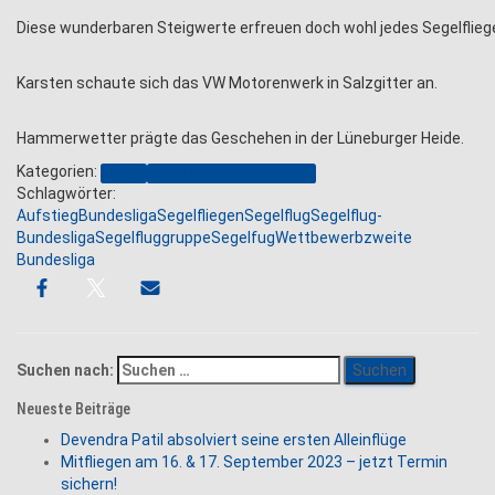
Diese wunderbaren Steigwerte erfreuen doch wohl jedes Segelflieg
Karsten schaute sich das VW Motorenwerk in Salzgitter an.
Hammerwetter prägte das Geschehen in der Lüneburger Heide.
Kategorien:
News
Segelflug-Bundesliga 2021
Schlagwörter:
Aufstieg
Bundesliga
Segelfliegen
Segelflug
Segelflug-
Bundesliga
Segelfluggruppe
Segelfug
Wettbewerb
zweite
Bundesliga
Suchen nach:
Neueste Beiträge
Devendra Patil absolviert seine ersten Alleinflüge
Mitfliegen am 16. & 17. September 2023 – jetzt Termin
sichern!