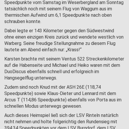
Speedpunkte vom Samstag im Weserbergland am Sonntag
tatsächlich noch mit seinem Flug von Waggum aus im
thermischen Aufwind um 6,1 Speedpunkte nach oben
schrauben konnte.
Dabei legte er 143 Kilometer gegen den Südwestwind
ohne einen einzigen Kreis zurück und wendete westlich von
Warberg. Seine freudige Stellungnahme zu diesem Flug
lautete am Abend einfach nur: „Krass!“
Karsten brachte mit seinem Ventus 522 Streckenkilometer
auf die Habenseite und Michael und Heiko waren mit dem
DuoDiscus ebenfalls schnell und erfolgreich im
Hangsegelflug unterwegs.
Zudem sind noch Knud mit der ASH 26E (118,74
Speedpunkte) sowie Klaus-Dieter und Lennard mit dem
Arcus T (114,86 Speedpunkte) ebenfalls von Porta aus im
schnellen Modus unterwegs gewesen.
Auch dieses Heimspiel ließ sich der LSV Rinteln natürlich
nicht nehmen und holte folgerichtig den Rundensieg mit
394,34 Speedpunkten vor dem LSV Burgdorf, dem LSV