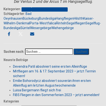
Der Ventus 2 und der Arcus T im Hangsegelflug.
Kategorien:
News
Segelflug-Bundesliga 2019
Schlagwörter:
Bad
Oeynhausen
Bückeburg
Bundesliga
Hangfliegen
Hils
Ith
Kaiser-
Wilhelm-Denkmal
Porta-Westfalica
Rinteln
Segelfliegen
Segelflug-
Bundesliga
Süntel
Wesergebirge
Wiehengebirge
Suchen nach:
Neueste Beiträge
Devendra Patil absolviert seine ersten Alleinflüge
Mitfliegen am 16. & 17. September 2023 – jetzt Termin
sichern!
Emilie Bohorodycz absolviert souverän ihren ersten
Alleinflug am letzten Augustwochenende
Luisa Bergemann fliegt sich frei
FiBS Fliegen in den Sommerferien 2023 – jetzt anmelden!
Kategorien