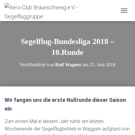
N
A
V
I
G
Segelflug-Bundesliga 2018 –
A
T
10.Runde
I
O
Veröffentlicht von
Rolf Wagner
am
25. Juni 2018
N
U
M
S
C
H
Wir fangen uns die erste Nullrunde dieser Saison
A
L
ein
T
E
Zum ersten Mal in diesem Jahr ruhte am letzten
N
Wochenende der Segelflugbetrieb in Waggum aufgrund von