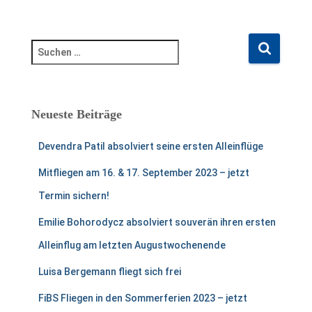
S
u
c
h
e
Neueste Beiträge
n
n
Devendra Patil absolviert seine ersten Alleinflüge
a
c
Mitfliegen am 16. & 17. September 2023 – jetzt
h
Termin sichern!
:
Emilie Bohorodycz absolviert souverän ihren ersten
Alleinflug am letzten Augustwochenende
Luisa Bergemann fliegt sich frei
FiBS Fliegen in den Sommerferien 2023 – jetzt