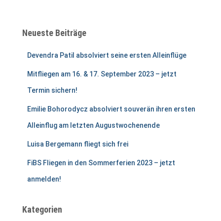
c
h
e
Neueste Beiträge
n
n
Devendra Patil absolviert seine ersten Alleinflüge
a
c
Mitfliegen am 16. & 17. September 2023 – jetzt
h
Termin sichern!
:
Emilie Bohorodycz absolviert souverän ihren ersten
Alleinflug am letzten Augustwochenende
Luisa Bergemann fliegt sich frei
FiBS Fliegen in den Sommerferien 2023 – jetzt
anmelden!
Kategorien