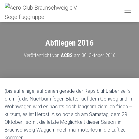
N
A
V
I
G
Abfliegen 2016
A
T
Veröffentlicht von
ACBS
am
30. Oktober 2016
I
O
N
U
M
S
(bis auf einige, auf denen gerade der Raps blüht, aber sei´s
C
drum…), die Nachbarn fegen Blätter auf dem Gehweg und im
H
A
Wohnwagen wird es nachts doch langsam ziemlich frisch –
L
kurzum, es ist Herbst. Also bot sich am Samstag, dem 29.
T
Oktober , somit die letzte Möglichkeit dieser Saison, in
E
N
Braunschweig Waggum noch mal motorlos in die Luft zu
kommen.