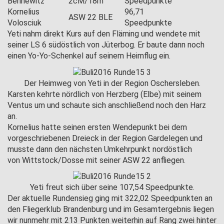
Bennewitz
2cM/18m
Speedpunkte
Kornelius
96,71
ASW 22 BLE
Volosciuk
Speedpunkte
Yeti nahm direkt Kurs auf den Fläming und wendete mit
seiner LS 6 südöstlich von Jüterbog. Er baute dann noch
einen Yo-Yo-Schenkel auf seinem Heimflug ein.
Der Heimweg von Yeti in der Region Oschersleben.
Karsten kehrte nördlich von Herzberg (Elbe) mit seinem
Ventus um und schaute sich anschließend noch den Harz
an.
Kornelius hatte seinen ersten Wendepunkt bei dem
vorgeschriebenen Dreieck in der Region Gardelegen und
musste dann den nächsten Umkehrpunkt nordöstlich
von Wittstock/Dosse mit seiner ASW 22 anfliegen.
Yeti freut sich über seine 107,54 Speedpunkte.
Der aktuelle Rundensieg ging mit 322,02 Speedpunkten an
den Fliegerklub Brandenburg und im Gesamtergebnis liegen
wir nunmehr mit 213 Punkten weiterhin auf Rang zwei hinter