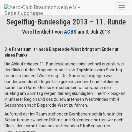
Navig
umsc
Segelflug-Bundesliga 2013 – 11. Runde
Veröffentlicht von
ACBS
am
3. Juli 2013
Die Fahrt zum Ith nach Bisperode-West bringt am Ende nur
einen Punkt
Die Abläufe dieser 11. Bundesligarunde sind schnell erzählt, weil
der Blick auf das Prognosemodell von TopMeteo vom Sonntag
mehr als tausend Worte sagt. Der Samstag hingegen war
bundesweit durch Regenfälle gekennzeichnet und fiel diesen
somit zum Opfer. Und so entschossen wir uns, nach dem
Briefing am Sonntag wegen der angekündigten Thermiklosigkeit
in unserer Region und des zu erwartenden Westwindes mit 4
Gespannen nach Bisperode-West zu fahren.
Aufgrund der im Raum stehenden Bombenentschärfung in der
Schunteraue zwischen Rühme und Kralenriede hatten wir noch
Glück, den unmittelbar bevorstehenden Straßensperren
zuvorzukommen.