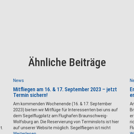
Ähnliche Beiträge
News
N
Mitfliegen am 16. & 17. September 2023 – jetzt
E
Termin sichern!
e
Am kommenden Wochenende (16. & 17. September
Am
2023) bieten wir Mitflüge für Interessenten bei uns auf
B
dem Segelflugplatz am Flughafen Braunschweig-
er
Wolfsburg an. Die Reservierung von Terminslots ist hier
ri
t.
auf unserer Website möglich. Segelfliegen ist nicht
Fl
Weiterlesen
We