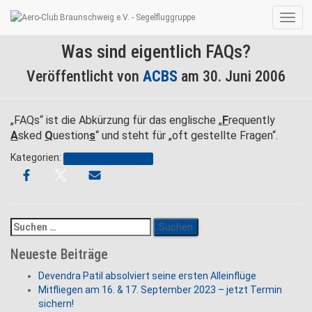
Navig
umsc
Was sind eigentlich FAQs?
Veröffentlicht von
ACBS
am
30. Juni 2006
„FAQs“ ist die Abkürzung für das englische „
F
requently
A
sked
Q
uestion
s
“ und steht für „oft gestellte Fragen“.
Kategorien:
Fragen und Antworten
Suchen
nach:
Neueste Beiträge
Devendra Patil absolviert seine ersten Alleinflüge
Mitfliegen am 16. & 17. September 2023 – jetzt Termin
sichern!