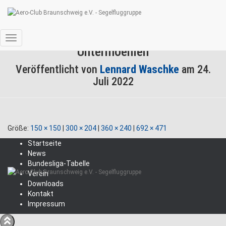
Zeitungsarchiv Trauer Axel
Navigation
Untermoehlen
umschalten
Veröffentlicht von
Lennard Waschke
am
24.
Juli 2022
Größe:
150 × 150
|
300 × 204
|
360 × 240
|
692 × 471
Startseite
News
Bundesliga-Tabelle
Verein
Downloads
Kontakt
Impressum