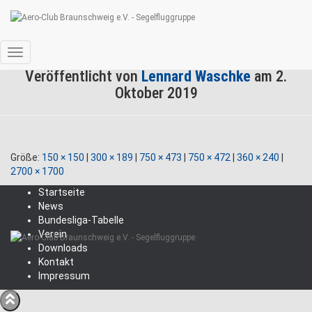
Zeitungsarchiv DMSt 2019-10-02
Navigation
Veröffentlicht von
Lennard Waschke
am
2.
umschalten
Oktober 2019
Größe:
150 × 150
|
300 × 189
|
750 × 473
|
750 × 472
|
360 × 240
|
2700 × 1700
Startseite
News
Bundesliga-Tabelle
Verein
Downloads
Kontakt
Impressum