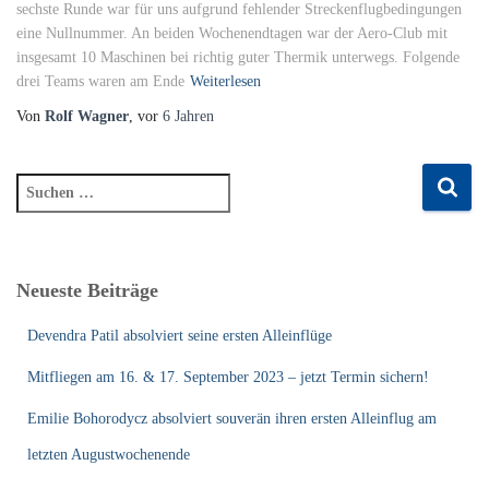
sechste Runde war für uns aufgrund fehlender Streckenflugbedingungen
eine Nullnummer. An beiden Wochenendtagen war der Aero-Club mit
insgesamt 10 Maschinen bei richtig guter Thermik unterwegs. Folgende
drei Teams waren am Ende
Weiterlesen
Von
Rolf Wagner
, vor
6 Jahren
S
u
c
h
e
Neueste Beiträge
n
n
Devendra Patil absolviert seine ersten Alleinflüge
a
c
Mitfliegen am 16. & 17. September 2023 – jetzt Termin sichern!
h
Emilie Bohorodycz absolviert souverän ihren ersten Alleinflug am
:
letzten Augustwochenende