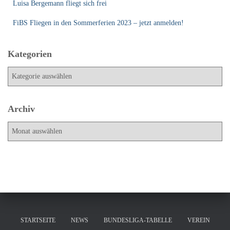
Luisa Bergemann fliegt sich frei
FiBS Fliegen in den Sommerferien 2023 – jetzt anmelden!
Kategorien
K
a
t
e
Archiv
g
A
o
r
r
c
i
h
e
i
n
v
STARTSEITE
NEWS
BUNDESLIGA-TABELLE
VEREIN