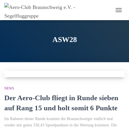
NAVI
UMSC
ASW28
NEWS
Der Aero-Club fliegt in Runde sieben
auf Rang 15 und holt somit 6 Punkte
Im Rahmen dieser Runde konnten die Braunschweiger endlich mal
wieder mit guten 330,43 Speedpunkten in die Wertung kommen. Die