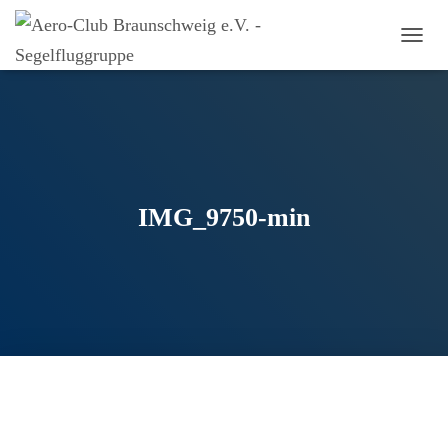
N
A
V
I
G
A
T
I
O
IMG_9750-min
N
U
M
S
C
H
A
L
T
E
N