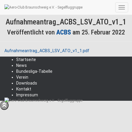
Navig
umsc
Aufnahmeantrag_ACBS_LSV_ATO_v1_1
Veröffentlicht von
ACBS
am
25. Februar 2022
Aufnahmeantrag_ACBS_LSV_ATO_v1_1.pdf
Startseite
News
Bundesliga-Tabelle
Verein
Downloads
Kontakt
Impressum