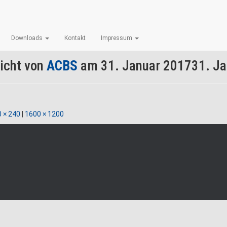
Ende 1
Downloads
Kontakt
Impressum
licht von
ACBS
am
31. Januar 2017
31. J
 × 240
|
1600 × 1200