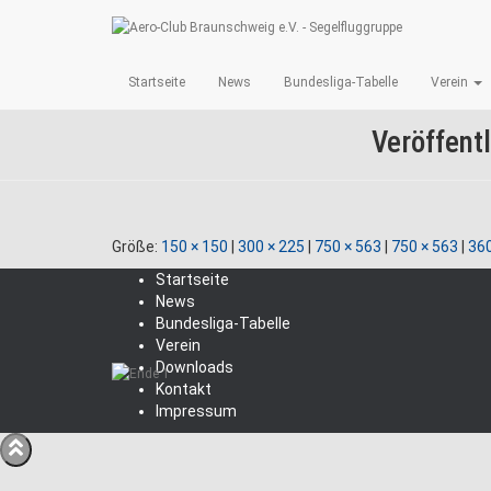
Startseite
News
Bundesliga-Tabelle
Verein
Veröffent
Größe:
150 × 150
|
300 × 225
|
750 × 563
|
750 × 563
|
360
Startseite
News
Bundesliga-Tabelle
Verein
Downloads
Kontakt
Impressum