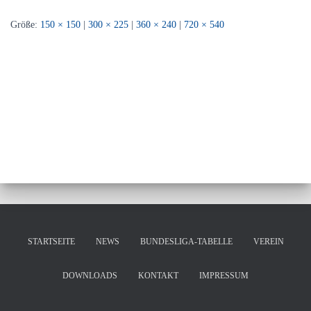
Größe:
150 × 150
|
300 × 225
|
360 × 240
|
720 × 540
STARTSEITE
NEWS
BUNDESLIGA-TABELLE
VEREIN
DOWNLOADS
KONTAKT
IMPRESSUM