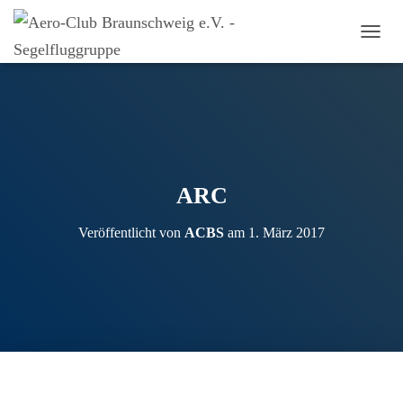
N
A
V
I
G
A
T
I
O
ARC
N
U
Veröffentlicht von
ACBS
am
1. März 2017
M
S
C
H
A
L
T
E
N