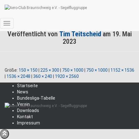
202310
Navigation
Veröffentlicht von
Tim Teitscheid
am
19. Mai
umschalten
2023
Größe:
150 × 150
|
225 × 300
|
750 × 1000
|
750 × 1000
|
1152 × 1536
|
1536 × 2048
|
360 × 240
|
1920 × 2560
Startseite
News
Bundesliga-Tabelle
Verein
Downloads
Kontakt
Impressum