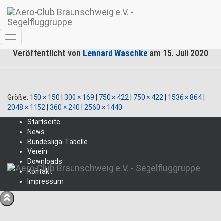
BuLi2020-07 – 1
Navigation
Veröffentlicht von
Lennard Waschke
am
15. Juli 2020
umschalten
Größe:
150 × 150
|
300 × 169
|
750 × 422
|
750 × 422
|
1536 × 864
|
2048 × 1152
|
360 × 240
|
2560 × 1440
Startseite
News
Bundesliga-Tabelle
Verein
Downloads
Kontakt
Impressum