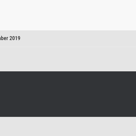
nn
mber 2019