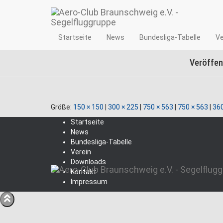
A
Startseite
News
Bundesliga-Tabelle
Ve
Veröffen
Größe:
150 × 150
|
300 × 225
|
750 × 563
|
750 × 563
|
360
Startseite
News
Bundesliga-Tabelle
Verein
Downloads
Kontakt
Impressum