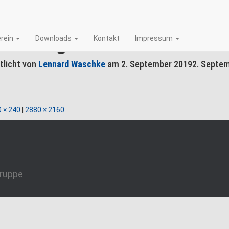
lleinflug Emma Meinderma
rein
Downloads
Kontakt
Impressum
tlicht von
Lennard Waschke
am
2. September 2019
2. Septe
 × 240
|
2880 × 2160