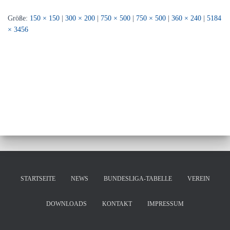
Größe:
150 × 150
|
300 × 200
|
750 × 500
|
750 × 500
|
360 × 240
|
5184
× 3456
STARTSEITE
NEWS
BUNDESLIGA-TABELLE
VEREIN
DOWNLOADS
KONTAKT
IMPRESSUM