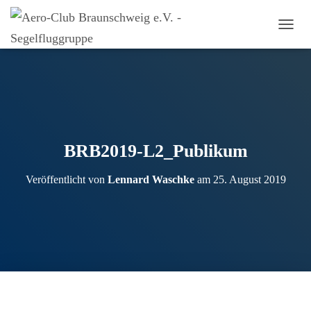
N
A
V
I
G
A
T
I
O
BRB2019-L2_Publikum
N
U
Veröffentlicht von
Lennard Waschke
am
25. August 2019
M
S
C
H
A
L
T
E
N