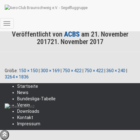
2Gespann An2
Navigation
Veröffentlicht von
ACBS
am
21. November
umschalten
2017
21. November 2017
Größe:
150 × 150
|
300 × 169
|
750 × 422
|
750 × 422
|
360 × 240
|
3264 × 1836
Startseite
News
Bundesliga-Tabelle
Verein
Downloads
Kontakt
Impressum