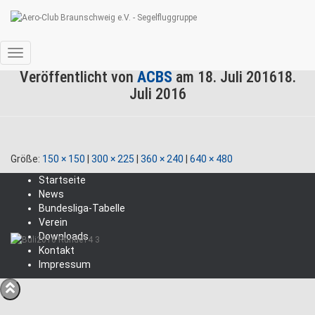
Buli2016 Runde14 3
Navigation
Veröffentlicht von
ACBS
am
18. Juli 2016
18.
umschalten
Juli 2016
Größe:
150 × 150
|
300 × 225
|
360 × 240
|
640 × 480
Startseite
News
Bundesliga-Tabelle
Verein
Downloads
Kontakt
Impressum