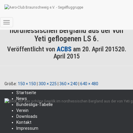
Blick auf das schöne Gewölk im
Navigation
nordhessischen Bergland aus der von
umschalten
Yeti geflogenen LS 6.
Veröffentlicht von
ACBS
am
20. April 2015
20.
April 2015
Größe:
150 × 150
|
300 × 225
|
360 × 240
|
640 × 480
Startseite
News
Bundesliga-Tabelle
Verein
Downloads
Kontakt
Impressum